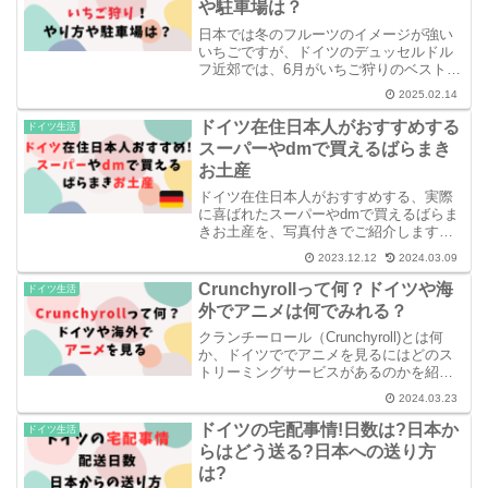
や駐車場は？
日本では冬のフルーツのイメージが強い
いちごですが、ドイツのデュッセルドル
フ近郊では、6月がいちご狩りのベストシ
ーズンです。新鮮で美味しい近隣地域の
2025.02.14
いちごをたっくさん食べられるのは、い
ちご狩りの醍醐味ですよね。我が家も毎
ドイツ在住日本人がおすすめする
ドイツ生活
年必ず行っています！本...
スーパーやdmで買えるばらまき
お土産
ドイツ在住日本人がおすすめする、実際
に喜ばれたスーパーやdmで買えるばらま
きお土産を、写真付きでご紹介します。
日本で買うよりもドイツで買う方がお得
2023.12.12
2024.03.09
なものを中心に紹介しています♪
Crunchyrollって何？ドイツや海
ドイツ生活
外でアニメは何でみれる？
クランチーロール（Crunchyroll)とは何
か、ドイツででアニメを見るにはどのス
トリーミングサービスがあるのかを紹介
しています。
2024.03.23
ドイツの宅配事情!日数は?日本か
ドイツ生活
らはどう送る?日本への送り方
は?