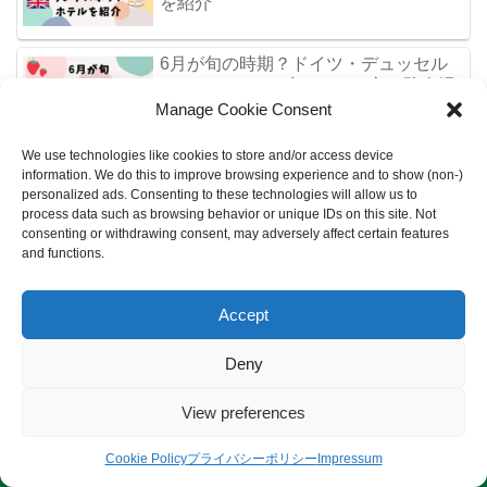
を紹介
6月が旬の時期？ドイツ・デュッセル
ドルフでいちご狩り！やり方や駐車場
は？
Manage Cookie Consent
We use technologies like cookies to store and/or access device
グリンデルヴァルトのアクティビテ
information. We do this to improve browsing experience and to show (non-)
ィ！フィルストとユングフラウヨッホ
personalized ads. Consenting to these technologies will allow us to
process data such as browsing behavior or unique IDs on this site. Not
consenting or withdrawing consent, may adversely affect certain features
and functions.
Archives
Accept
Deny
2025年4月
View preferences
2025年2月
Cookie Policy
プライバシーポリシー
Impressum
サイトマップ
プライバシーポリシー
免責事項
2024年8月