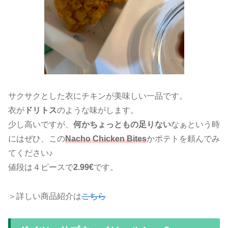
サクサクとした衣にチキンが美味しい一品です。
衣が
ドリトス
のような味がします。
少し高いですが、
何かちょっともの足りない
なぁという時
にはぜひ、この
Nacho Chicken Bites
かポテトを頼んでみ
てください♪
値段は４ピースで
2.99€
です。
＞詳しい商品紹介は
こちら