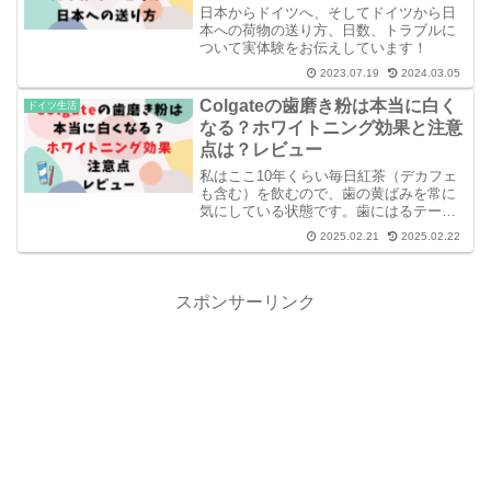
日本からドイツへ、そしてドイツから日
本への荷物の送り方、日数、トラブルに
ついて実体験をお伝えしています！
2023.07.19
2024.03.05
Colgateの歯磨き粉は本当に白く
ドイツ生活
なる？ホワイトニング効果と注意
点は？レビュー
私はここ10年くらい毎日紅茶（デカフェ
も含む）を飲むので、歯の黄ばみを常に
気にしている状態です。歯にはるテープ
のホワイトニングを何度か試したことが
2025.02.21
2025.02.22
あるのですが、やり方が悪いのかあまり
効果を実感できずでした。そして私が辿
り着いたのがコルゲイト...
スポンサーリンク