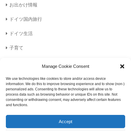
お出かけ情報
ドイツ国内旅行
ドイツ生活
子育て
旅行
Manage Cookie Consent
海外旅行
We use technologies like cookies to store and/or access device
information. We do this to improve browsing experience and to show (non-)
personalized ads. Consenting to these technologies will allow us to
美容
process data such as browsing behavior or unique IDs on this site. Not
consenting or withdrawing consent, may adversely affect certain features
and functions.
Accept