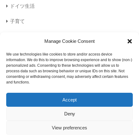
ドイツ生活
子育て
旅行
Manage Cookie Consent
海外旅行
We use technologies like cookies to store and/or access device
information. We do this to improve browsing experience and to show (non-)
personalized ads. Consenting to these technologies will allow us to
美容
process data such as browsing behavior or unique IDs on this site. Not
consenting or withdrawing consent, may adversely affect certain features
and functions.
Accept
Deny
サイトマップ
プライバシーポリシー
View preferences
免責事項