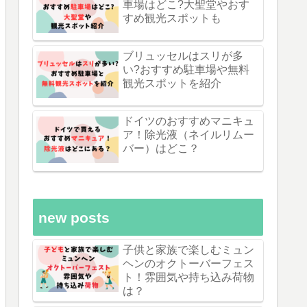
車場はどこ?大聖堂やおす
すめ観光スポットも
ブリュッセルはスリが多
い?おすすめ駐車場や無料
観光スポットを紹介
ドイツのおすすめマニキュ
ア！除光液（ネイルリムー
バー）はどこ？
new posts
子供と家族で楽しむミュン
ヘンのオクトーバーフェス
ト！雰囲気や持ち込み荷物
は？