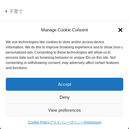
子育て
旅行
Manage Cookie Consent
海外旅行
We use technologies like cookies to store and/or access device
information. We do this to improve browsing experience and to show (non-)
personalized ads. Consenting to these technologies will allow us to
美容
process data such as browsing behavior or unique IDs on this site. Not
consenting or withdrawing consent, may adversely affect certain features
and functions.
Accept
Deny
サイトマップ
プライバシーポリシー
View preferences
免責事項
© 2023 になメモ.
Cookie Policy
プライバシーポリシー
Impressum
サイトマップ
プライバシーポリシー
免責事項