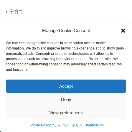
子育て
旅行
Manage Cookie Consent
海外旅行
We use technologies like cookies to store and/or access device
information. We do this to improve browsing experience and to show (non-)
personalized ads. Consenting to these technologies will allow us to
美容
process data such as browsing behavior or unique IDs on this site. Not
consenting or withdrawing consent, may adversely affect certain features
and functions.
Accept
Deny
サイトマップ
プライバシーポリシー
View preferences
免責事項
© 2023 になメモ.
Cookie Policy
プライバシーポリシー
Impressum
サイトマップ
プライバシーポリシー
免責事項