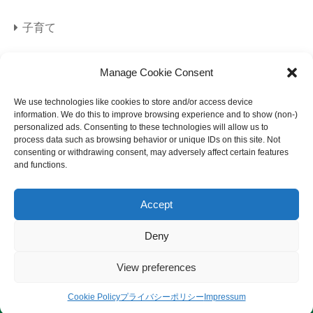
子育て
旅行
Manage Cookie Consent
海外旅行
We use technologies like cookies to store and/or access device
information. We do this to improve browsing experience and to show (non-)
personalized ads. Consenting to these technologies will allow us to
美容
process data such as browsing behavior or unique IDs on this site. Not
consenting or withdrawing consent, may adversely affect certain features
and functions.
Accept
Deny
サイトマップ
プライバシーポリシー
View preferences
免責事項
© 2023 になメモ.
Cookie Policy
プライバシーポリシー
Impressum
サイトマップ
プライバシーポリシー
免責事項