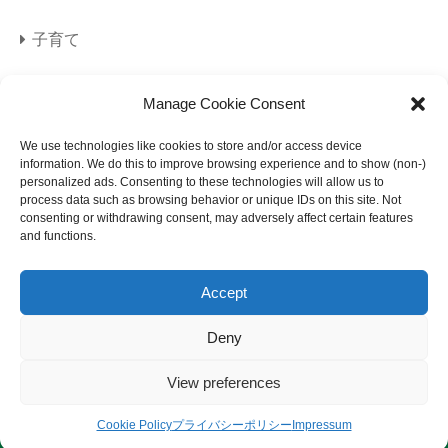
子育て
旅行
Manage Cookie Consent
海外旅行
We use technologies like cookies to store and/or access device
information. We do this to improve browsing experience and to show (non-)
personalized ads. Consenting to these technologies will allow us to
美容
process data such as browsing behavior or unique IDs on this site. Not
consenting or withdrawing consent, may adversely affect certain features
and functions.
Accept
Deny
サイトマップ
プライバシーポリシー
View preferences
免責事項
© 2023 になメモ.
Cookie Policy
プライバシーポリシー
Impressum
サイトマップ
プライバシーポリシー
免責事項