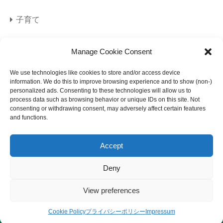
子育て
旅行
Manage Cookie Consent
海外旅行
We use technologies like cookies to store and/or access device
information. We do this to improve browsing experience and to show (non-)
personalized ads. Consenting to these technologies will allow us to
美容
process data such as browsing behavior or unique IDs on this site. Not
consenting or withdrawing consent, may adversely affect certain features
and functions.
Accept
Deny
サイトマップ
プライバシーポリシー
View preferences
免責事項
© 2023 になメモ.
Cookie Policy
プライバシーポリシー
Impressum
サイトマップ
プライバシーポリシー
免責事項