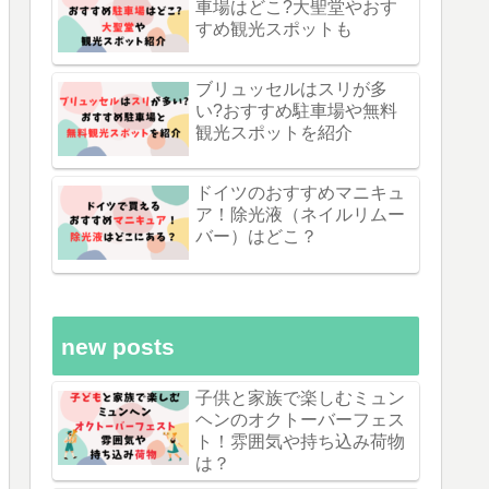
車場はどこ?大聖堂やおす
すめ観光スポットも
ブリュッセルはスリが多
い?おすすめ駐車場や無料
観光スポットを紹介
ドイツのおすすめマニキュ
ア！除光液（ネイルリムー
バー）はどこ？
new posts
子供と家族で楽しむミュン
ヘンのオクトーバーフェス
ト！雰囲気や持ち込み荷物
は？