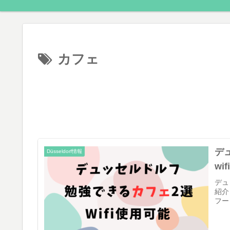
カフェ
デ
Düsseldorf情報
wi
デュ
紹介
フー